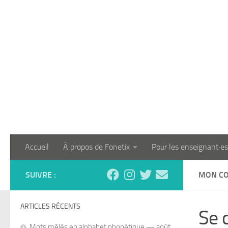
Skip to content
Accueil
À propos de Fonetix
Pour les enseignant·es
SUIVRE :
MON C
ARTICLES RÉCENTS
Se 
Mots mêlés en alphabet phonétique — août