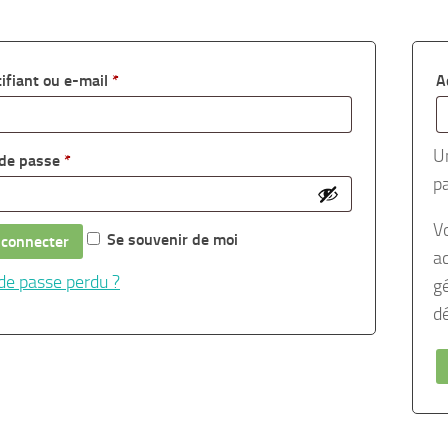
Obligatoire
tifiant ou e-mail
*
A
U
Obligatoire
de passe
*
p
V
Se souvenir de moi
 connecter
a
de passe perdu ?
gé
d