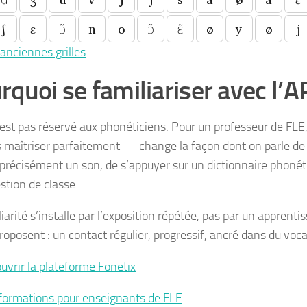
ʃ
ɛ
ɔ̃
n
o
ɔ̃
ɛ̃
ø
y
ø
j
 anciennes grilles
rquoi se familiariser avec l’AP
’est pas réservé aux phonéticiens. Pour un professeur de 
s maîtriser parfaitement — change la façon dont on parle de
 précisément un son, de s’appuyer sur un dictionnaire phoné
stion de classe.
liarité s’installe par l’exposition répétée, pas par un appren
proposent : un contact régulier, progressif, ancré dans du vo
uvrir la plateforme Fonetix
formations pour enseignants de FLE