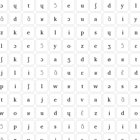
ɔ
ɥ
t
ɥ
ɔ̃
e
u
ʃ
d
y
l
ɑ̃
d
ɑ̃
ʁ
k
ɔ
u
a
ɑ̃
i
y
z
k
e
k
l
i
p
s
ɥ
i
n
l
ɔ
e
ɔ̃
y
o
z
e
ʒ
ɔ̃
ɛ
ʃ
k
ʃ
ɔ
a
ʒ
d
k
ø
ʁ
t
j
l
i
ɔ̃
ɑ̃
u
ɛ
ʁ
d
ɛ̃
d
p
i
ʃ
l
w
ʁ
t
w
ə
s
ə
t
k
a
j
e
d
v
a
k
ɑ̃
s
w
o
ʁ
u
d
ɥ
ɛ̃
z
i
d
o
ɔ̃
p
j
e
s
i
ɑ̃
e
j
i
l
ɑ̃
ʒ
u
v
j
j
s
a
ø
a
ɛ