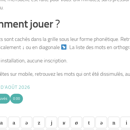
eu.
ment jouer
?
s sont cachés dans la grille sous leur forme phonétique. Re
icalement ↓ ou en diagonale
. La liste des mots en orthog
installation, aucune inscription.
êtes sur mobile, retrouvez les mots qui ont été dissimulés, au
 D’AOÛT 2026
ouvés
0:00
a
a
ə
z
j
ʁ
ø
t
ə
n
i