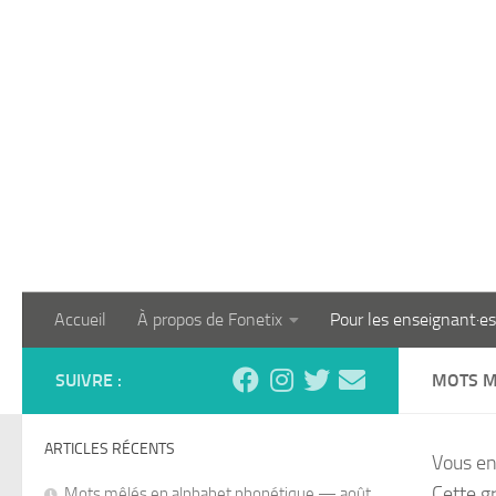
Skip to content
Accueil
À propos de Fonetix
Pour les enseignant·es
SUIVRE :
MOTS M
ARTICLES RÉCENTS
Vous en
Cette g
Mots mêlés en alphabet phonétique — août