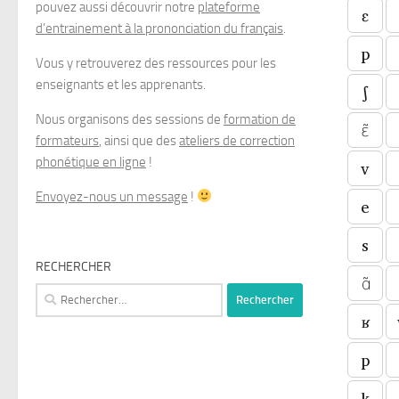
pouvez aussi découvrir notre
plateforme
ɛ
d’entrainement à la prononciation du français
.
p
Vous y retrouverez des ressources pour les
enseignants et les apprenants.
ʃ
Nous organisons des sessions de
formation de
ɛ̃
formateurs
, ainsi que des
ateliers de correction
phonétique en ligne
!
v
Envoyez-nous un message
!
e
s
RECHERCHER
ɑ̃
Rechercher :
ʁ
p
k