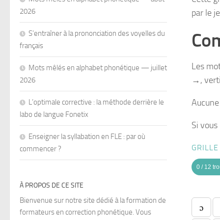
2026
par le j
S’entraîner à la prononciation des voyelles du
Com
français
Les mot
Mots mêlés en alphabet phonétique — juillet
→, vert
2026
Aucune 
L’optimale corrective : la méthode derrière le
labo de langue Fonetix
Si vous 
Enseigner la syllabation en FLE : par où
GRILLE
commencer ?
0 / 12 tr
À PROPOS DE CE SITE
Bienvenue sur notre site dédié à la formation de
ɔ
formateurs en correction phonétique. Vous