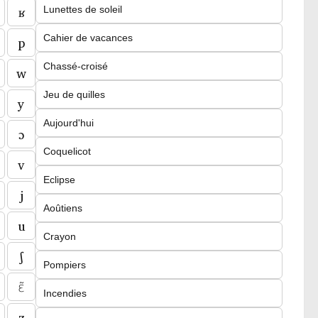
ʁ
Lunettes de soleil
p
Cahier de vacances
Chassé-croisé
w
Jeu de quilles
y
Aujourd'hui
ɔ
Coquelicot
v
Eclipse
j
Aoûtiens
u
Crayon
ʃ
Pompiers
ɛ̃
Incendies
z