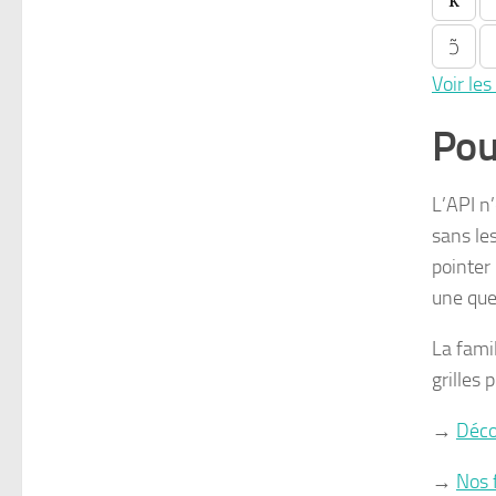
ɔ̃
Voir les
Pou
L’API n
sans le
pointer
une que
La fami
grilles 
→
Déco
→
Nos 