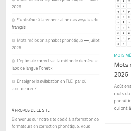
2026
S’entraîner à la prononciation des voyelles du
français
Mots mêlés en alphabet phonétique — juillet
2026
MOTS MÊ
L’optimale corrective : la méthode derrière le
Mots 
labo de langue Fonetix
2026
Enseigner la syllabation en FLE : par où
Aoûtiens 
commencer ?
mots du m
phonétiq
qui ont ét
À PROPOS DE CE SITE
Bienvenue sur notre site dédié à la formation de
formateurs en correction phonétique. Vous