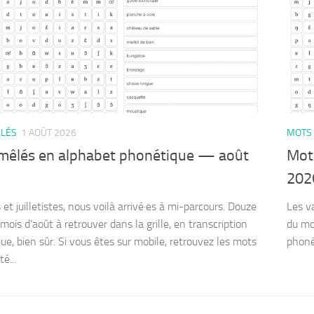
LÉS
1 AOÛT 2026
MOTS
mêlés en alphabet phonétique — août
Mot
202
et juilletistes, nous voilà arrivé·es à mi-parcours. Douze
Les v
ois d’août à retrouver dans la grille, en transcription
du moi
ue, bien sûr. Si vous êtes sur mobile, retrouvez les mots
phonét
é...