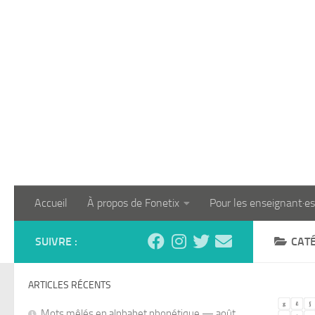
Skip to content
Accueil
À propos de Fonetix
Pour les enseignant·es
SUIVRE :
CATÉ
ARTICLES RÉCENTS
Mots mêlés en alphabet phonétique — août