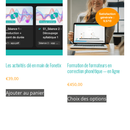
Les activités clé en main de Fonetix
Formation de formateurs en
correction phonétique — en ligne
€
39,00
€
450,00
Ajouter au panier
Ce
Choix des options
produit
a
plusieurs
variations.