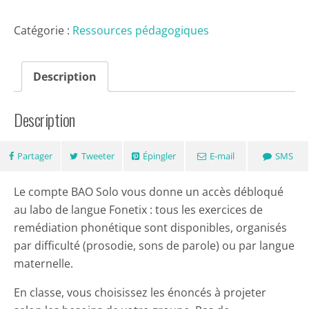
Compte
Catégorie :
Ressources pédagogiques
BAO
Solo
-
Description
accès
enseignant
Description
Partager
Tweeter
Épingler
E-mail
SMS
Le compte BAO Solo vous donne un accès débloqué
au labo de langue Fonetix : tous les exercices de
remédiation phonétique sont disponibles, organisés
par difficulté (prosodie, sons de parole) ou par langue
maternelle.
En classe, vous choisissez les énoncés à projeter