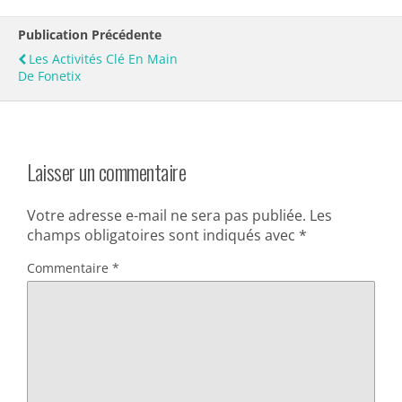
Les
options
Publication Précédente
peuvent
Les Activités Clé En Main
être
De Fonetix
choisies
sur
la
Laisser un commentaire
page
du
produit
Votre adresse e-mail ne sera pas publiée.
Les
champs obligatoires sont indiqués avec
*
Commentaire
*