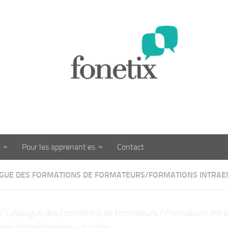
Pour les apprenant·es
Contact
GUE DES FORMATIONS DE FORMATEURS
/
FORMATIONS INTRAE
/
Catalogue des formations de formateurs
/
Formations intra
que intraentreprise – sur site