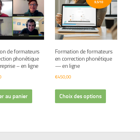
on de formateurs
Formation de formateurs
ection phonétique
en correction phonétique
reprise – en ligne
— en ligne
0
€
450,00
Ce
er au panier
Choix des options
produit
a
plusieurs
variations.
Les