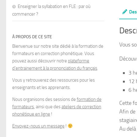
Enseigner la syllabation en FLE : par où
Des
commencer ?
Descr
À PROPOS DE CE SITE
Vous so
Bienvenue sur notre site dédié à la formation de
formateurs en correction phonétique. Vous
Découvre
pouvez aussi découvrir notre
plateforme
d’entrainement à la prononciation du français
.
3 h
Vous y retrouverez des ressources pour les
12 
enseignants et les apprenants.
6 h
Nous organisons des sessions de
formation de
Cette f
formateurs
, ainsi que des
ateliers de correction
Afin de
phonétique en ligne
!
stagiair
Envoyez-nous un message
!
Au delà