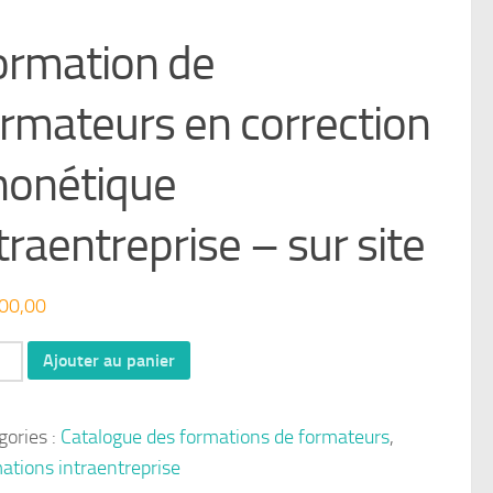
ormation de
rmateurs en correction
honétique
traentreprise – sur site
00,00
ité
Ajouter au panier
ation
gories :
Catalogue des formations de formateurs
,
ations intraentreprise
ateurs