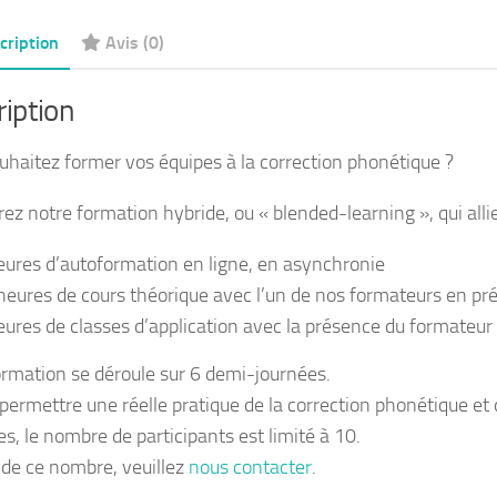
en
cription
Avis (0)
corre
phon
iption
intra
-
uhaitez former vos équipes à la correction phonétique ?
sur
site
z notre formation hybride, ou « blended-learning », qui allie
eures d’autoformation en ligne, en asynchronie
heures de cours théorique avec l’un de nos formateurs en pré
eures de classes d’application avec la présence du formateur 
ormation se déroule sur 6 demi-journées.
 permettre une réelle pratique de la correction phonétique 
es, le nombre de participants est limité à 10.
 de ce nombre, veuillez
nous contacter
.