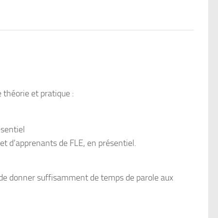
ction
étique
entreprise
 théorie et pratique :
sentiel
et d’apprenants de FLE, en présentiel.
et de donner suffisamment de temps de parole aux