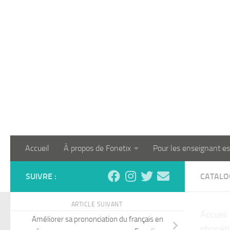
Skip to content
Accueil
À propos de Fonetix
Pour les enseignant·es
SUIVRE :
CATALO
ARTICLE SUIVANT
Accueil
Améliorer sa prononciation du français en
phonéti