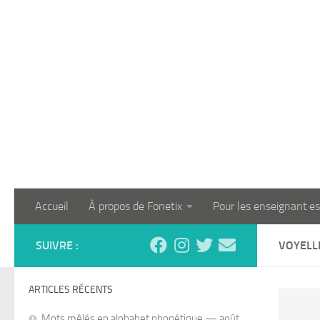
Skip to content
Accueil
À propos de Fonetix
Pour les enseignant·es
SUIVRE :
VOYELL
ARTICLES RÉCENTS
Mots mêlés en alphabet phonétique — août