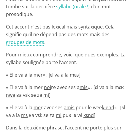
tombe sur la dernière
syllabe (orale !)
d’un mot
prosodique.
Cet accent n’est pas lexical mais syntaxique. Cela
signifie qu’il ne dépend pas des mots mais des
groupes de mots
.
Pour mieux comprendre, voici quelques exemples. La
syllabe soulignée porte l’accent.
« Elle va à la
mer
« . [ɛl va a la
mɛʁ
]
« Elle va à la mer
noi
re avec ses a
mis
« . [ɛl va a la mɛʁ
nwa
ʁa vɛk se za
mi
]
« Elle va à la
me
r avec ses
amis
pour le wee
k-end
« . [ɛl
va a la
mɛ
ʁa vɛk se za
mi
puʁ lə wi
kɛnd
]
Dans la deuxième phrase, l’accent ne porte plus sur