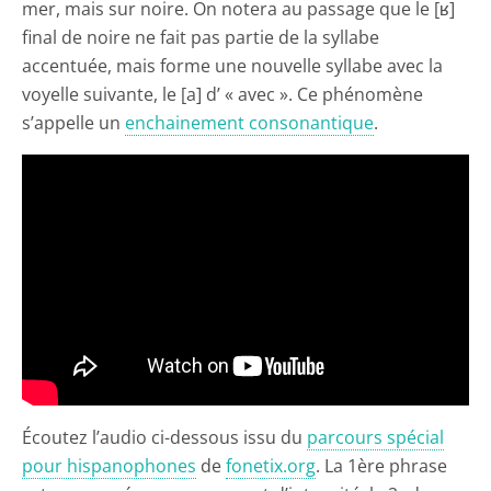
mer, mais sur noire. On notera au passage que le [ʁ]
final de noire ne fait pas partie de la syllabe
accentuée, mais forme une nouvelle syllabe avec la
voyelle suivante, le [a] d’ « avec ». Ce phénomène
s’appelle un
enchainement consonantique
.
Écoutez l’audio ci-dessous issu du
parcours spécial
pour hispanophones
de
fonetix.org
. La 1ère phrase